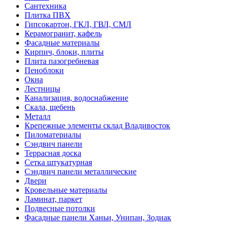
Сантехника
Плитка ПВХ
Гипсокартон, ГКЛ, ГВЛ, СМЛ
Керамогранит, кафель
Фасадные материалы
Кирпич, блоки, плиты
Плита пазогребневая
Пеноблоки
Окна
Лестницы
Канализация, водоснабжение
Скала, щебень
Металл
Крепежные элементы склад Владивосток
Пиломатериалы
Сэндвич панели
Террасная доска
Сетка штукатурная
Сэндвич панели металлические
Двери
Кровельные материалы
Ламинат, паркет
Подвесные потолки
Фасадные панели Ханьи, Унипан, Зодиак