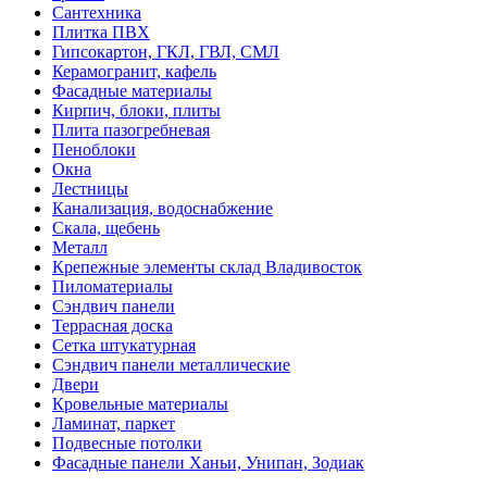
Сантехника
Плитка ПВХ
Гипсокартон, ГКЛ, ГВЛ, СМЛ
Керамогранит, кафель
Фасадные материалы
Кирпич, блоки, плиты
Плита пазогребневая
Пеноблоки
Окна
Лестницы
Канализация, водоснабжение
Скала, щебень
Металл
Крепежные элементы склад Владивосток
Пиломатериалы
Сэндвич панели
Террасная доска
Сетка штукатурная
Сэндвич панели металлические
Двери
Кровельные материалы
Ламинат, паркет
Подвесные потолки
Фасадные панели Ханьи, Унипан, Зодиак