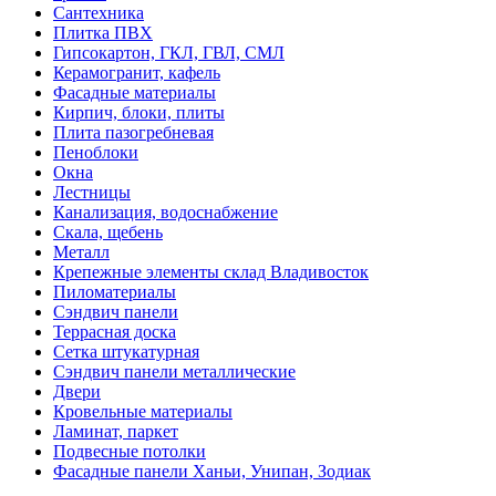
Сантехника
Плитка ПВХ
Гипсокартон, ГКЛ, ГВЛ, СМЛ
Керамогранит, кафель
Фасадные материалы
Кирпич, блоки, плиты
Плита пазогребневая
Пеноблоки
Окна
Лестницы
Канализация, водоснабжение
Скала, щебень
Металл
Крепежные элементы склад Владивосток
Пиломатериалы
Сэндвич панели
Террасная доска
Сетка штукатурная
Сэндвич панели металлические
Двери
Кровельные материалы
Ламинат, паркет
Подвесные потолки
Фасадные панели Ханьи, Унипан, Зодиак